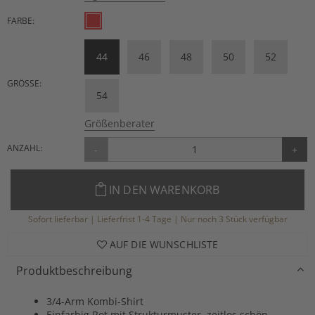
FARBE:
44
46
48
50
52
GRÖSSE:
54
Größenberater
ANZAHL:
-
+
IN DEN WARENKORB
Sofort lieferbar | Lieferfrist 1-4 Tage | Nur noch 3 Stück verfügbar
AUF DIE WUNSCHLISTE
Produktbeschreibung
3/4-Arm Kombi-Shirt
Einfarbig Rot mit Strukturmuster, zeitlos schön