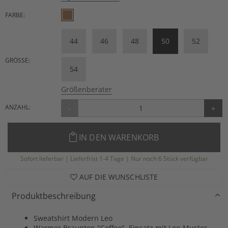
FARBE:
44
46
48
50
52
GRÖSSE:
54
Größenberater
ANZAHL:
-
+
IN DEN WARENKORB
Sofort lieferbar | Lieferfrist 1-4 Tage | Nur noch 6 Stück verfügbar
AUF DIE WUNSCHLISTE
Produktbeschreibung
Sweatshirt Modern Leo
Warmer Braunton "Coffee", Einsatz mit Leo-Muster