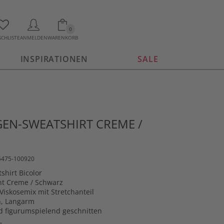
0
CHLISTE
ANMELDEN
WARENKORB
INSPIRATIONEN
SALE
EN-SWEATSHIRT CREME /
15475-100920
shirt Bicolor
int Creme / Schwarz
Viskosemix mit Stretchanteil
n, Langarm
 figurumspielend geschnitten