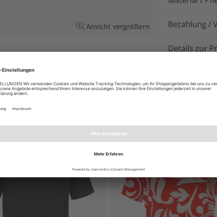
Material / Pfl
Bezahlung / 
Ansicht vergrößern
Details zur P
 Ceme / Schwarz. Hochwertiger Materialmix mit
EN AUCH GEFALLEN
NEU