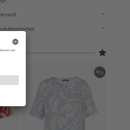
ege
Versand
roduktsicherheit
NEU
NEU