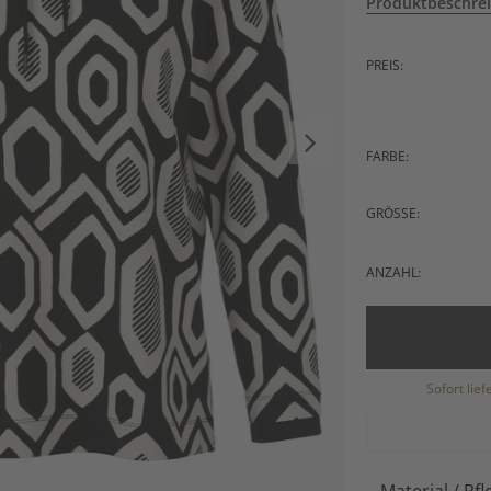
Produktbeschre
PREIS:
FARBE:
GRÖSSE:
ANZAHL:
Sofort lie