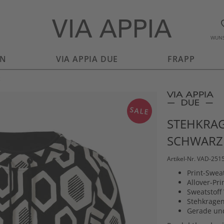
WUNS
EN
VIA APPIA DUE
FRAPP
z
SALE
STEHKRAG
SCHWARZ
Artikel-Nr. VAD-25
Print-Sweat
Allover-Pr
Sweatstoff 
Stehkrage
Gerade und