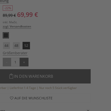
ibung
-22%
69,99 €
89,99 €
inkl. MwSt.
zzgl. Versandkosten
44
48
52
Größenberater
-
+
IN DEN WARENKORB
ferbar | Lieferfrist 1-4 Tage | Nur noch 5 Stück verfügbar
AUF DIE WUNSCHLISTE