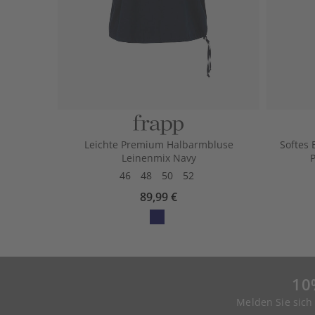
Leichte Premium Halbarmbluse
Softes 
Leinenmix Navy
P
46
48
50
52
89,99 €
10
Melden Sie sich