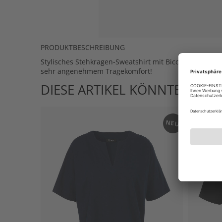
PRODUKTBESCHREIBUNG
Stylisches Stehkragen-Sweatshirt mit Bicolor-Print in
sehr angenehmem Tragekomfort!
DIESE ARTIKEL KÖNNTEN IHN
NEU