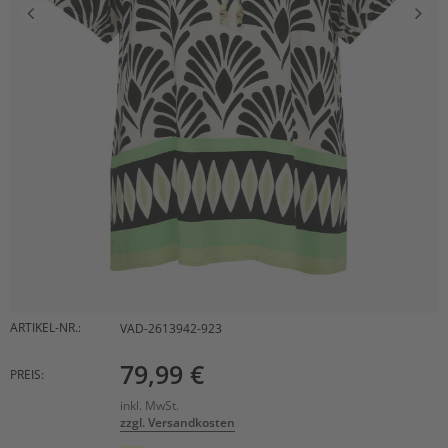
ARTIKEL-NR.:
VAD-2613942-923
79,99 €
PREIS:
inkl. MwSt.
zzgl. Versandkosten