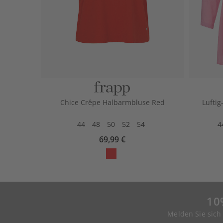
Chice Crêpe Halbarmbluse Red
Luftig
44
48
50
52
54
4
69,99 €
10
Melden Sie sich