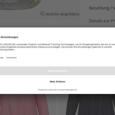
Bezahlung / 
Ansicht vergrößern
Details zur P
ix aus Längsstreifen und italienischen
EN AUCH GEFALLEN
NEU