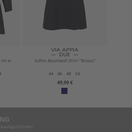
 im A-
Softes Baumwoll-Shirt "Bisous"
4
44
46
48
54
49,99 €
UNG
nkaufsgutschein!