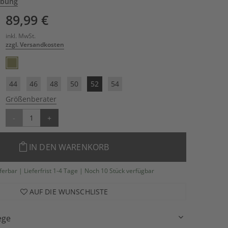
ibung
89,99 €
inkl. MwSt.
zzgl. Versandkosten
44
46
48
50
52
54
Größenberater
-
+
IN DEN WARENKORB
eferbar | Lieferfrist 1-4 Tage | Noch 10 Stück verfügbar
AUF DIE WUNSCHLISTE
ege