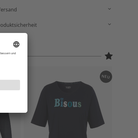
Versand
roduktsicherheit
NEU
NEU