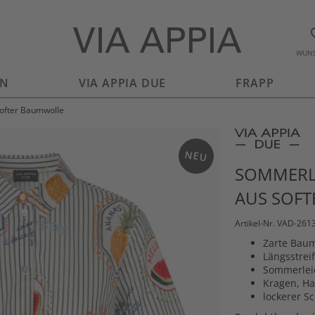
WUNS
EN
VIA APPIA DUE
FRAPP
softer Baumwolle
NEU
SOMMERL
AUS SOF
Artikel-Nr. VAD-261
Zarte Baum
Längsstreif
Sommerlei
Kragen, Ha
lockerer Sc