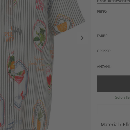
Produktbeschre
PREIS:
FARBE:
GRÖSSE:
ANZAHL:
Sofort li
Material / Pfl