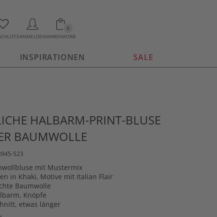
0
CHLISTE
ANMELDEN
WARENKORB
INSPIRATIONEN
SALE
ICHE HALBARM-PRINT-BLUSE
TER BAUMWOLLE
3945-523
wollbluse mit Mustermix
en in Khaki, Motive mit Italian Flair
chte Baumwolle
lbarm, Knöpfe
hnitt, etwas länger