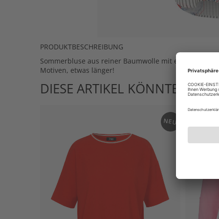
PRODUKTBESCHREIBUNG
Sommerbluse aus reiner Baumwolle mit einem Musterm
Motiven, etwas länger!
DIESE ARTIKEL KÖNNTEN IHN
NEU