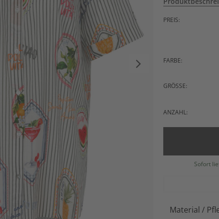
Produktbeschre
PREIS:
FARBE:
GRÖSSE:
ANZAHL:
Sofort li
Material / Pfl