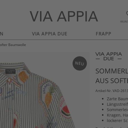
WUNS
EN
VIA APPIA DUE
FRAPP
softer Baumwolle
NEU
SOMMERL
AUS SOF
Artikel-Nr. VAD-261
Zarte Baum
Längsstreif
Sommerlei
Kragen, Ha
lockerer Sc