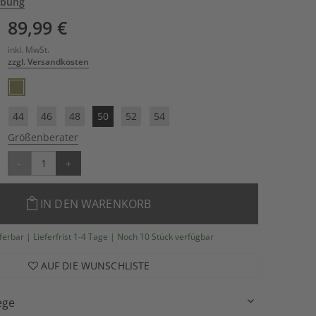
ibung
89,99 €
inkl. MwSt.
zzgl. Versandkosten
44
46
48
50
52
54
Größenberater
-
+
IN DEN WARENKORB
eferbar | Lieferfrist 1-4 Tage | Noch 10 Stück verfügbar
AUF DIE WUNSCHLISTE
ege