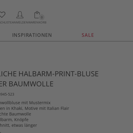
0
CHLISTE
ANMELDEN
WARENKORB
INSPIRATIONEN
SALE
ICHE HALBARM-PRINT-BLUSE
TER BAUMWOLLE
3945-523
wollbluse mit Mustermix
en in Khaki, Motive mit Italian Flair
chte Baumwolle
lbarm, Knöpfe
hnitt, etwas länger