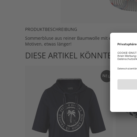
PRODUKTBESCHREIBUNG
Sommerbluse aus reiner Baumwolle mit einem Musterm
Motiven, etwas länger!
DIESE ARTIKEL KÖNNTEN IHN
NEU