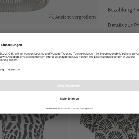
Bezahlung / 
Ansicht vergrößern
Details zur P
ix aus Längsstreifen und italienischen
EN AUCH GEFALLEN
NEU