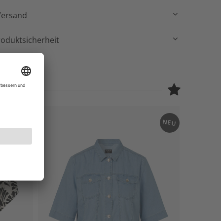
Versand
roduktsicherheit
NEU
NEU