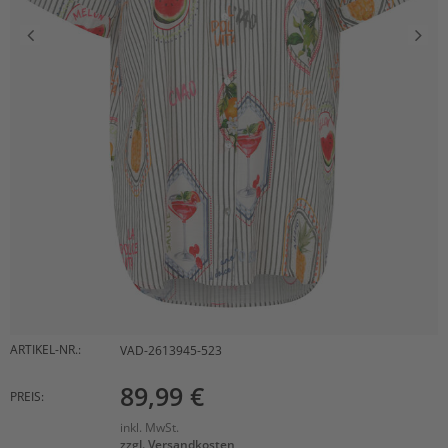
ARTIKEL-NR.:
VAD-2613945-523
89,99 €
PREIS:
inkl. MwSt.
zzgl. Versandkosten