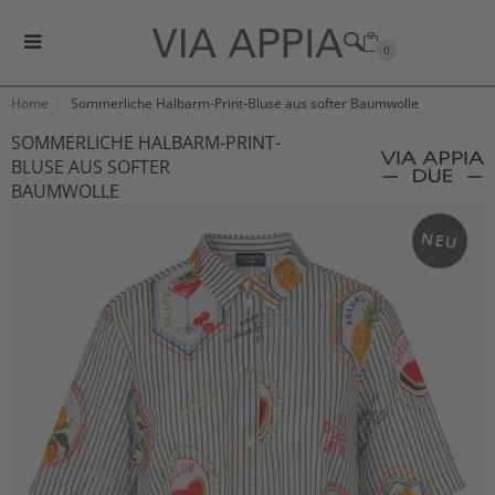
0
Home
Sommerliche Halbarm-Print-Bluse aus softer Baumwolle
SOMMERLICHE HALBARM-PRINT-
BLUSE AUS SOFTER
BAUMWOLLE
NEU