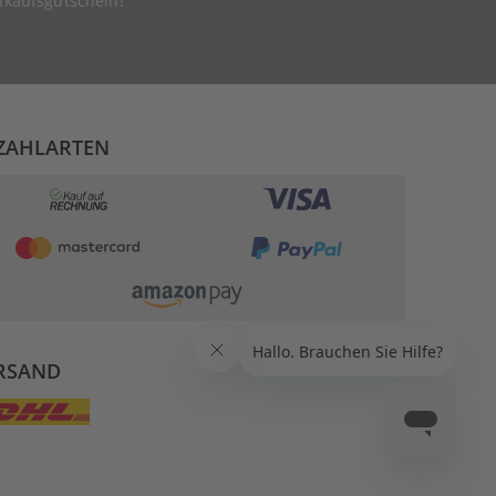
nkaufsgutschein!
ZAHLARTEN
RSAND