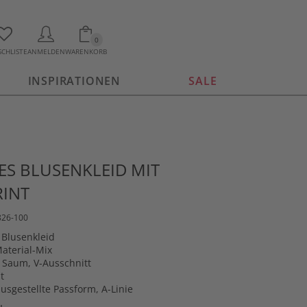
0
CHLISTE
ANMELDEN
WARENKORB
INSPIRATIONEN
SALE
S BLUSENKLEID MIT
RINT
826-100
Blusenkleid
aterial-Mix
 Saum, V-Ausschnitt
t
 ausgestellte Passform, A-Linie