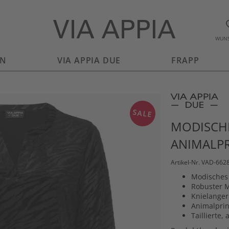
WUNS
EN
VIA APPIA DUE
FRAPP
SALE
MODISCHE
ANIMALP
Artikel-Nr. VAD-662
Modisches 
Robuster M
Knielanger
Animalprin
Taillierte,