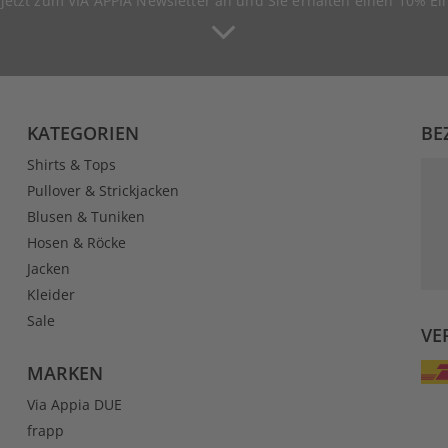
 jetzt zum VIA APPIA Newsletter an und Sie erhalten einen 10% Ei
KATEGORIEN
BE
Shirts & Tops
Pullover & Strickjacken
Blusen & Tuniken
Hosen & Röcke
Jacken
Kleider
Sale
VE
MARKEN
Via Appia DUE
frapp