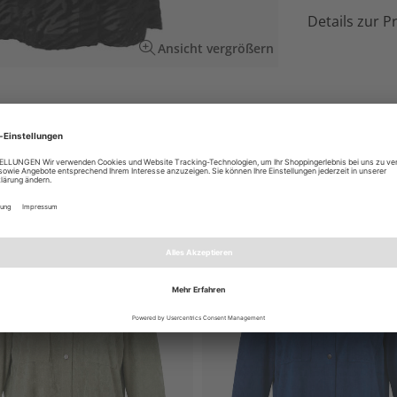
Details zur P
Ansicht vergrößern
hr Freizeit-Outfit perfekt! Mit seiner
es es, Ihre Silhouette perfekt zu akzentuieren.
EN AUCH GEFALLEN
NEU