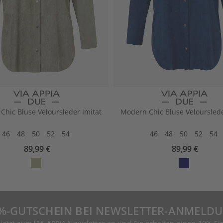
Chic Bluse Veloursleder Imitat
Modern Chic Bluse Velourslede
46
48
50
52
54
46
48
50
52
54
89,99 €
89,99 €
%-GUTSCHEIN BEI NEWSLETTER-ANMELD