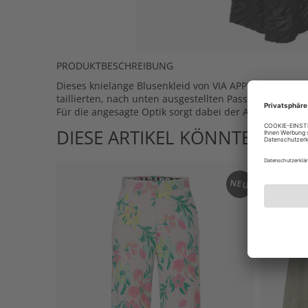
PRODUKTBESCHREIBUNG
Dieses knielange Blusenkleid von VIA APPIA DUE macht I
taillierten, nach unten ausgestellten Passform schafft 
Für die angesagte Optik sorgt dabei der Animalprint.
DIESE ARTIKEL KÖNNTEN IHN
NEU