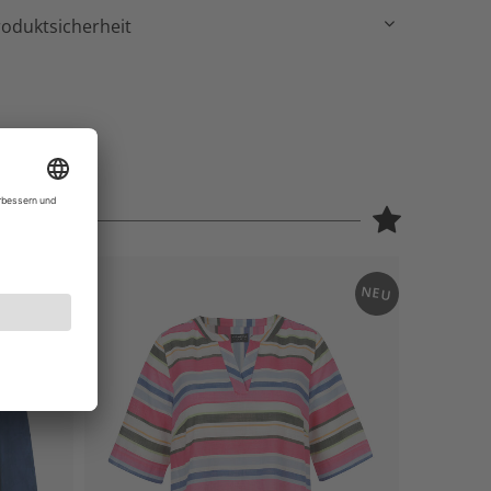
roduktsicherheit
NEU
NEU