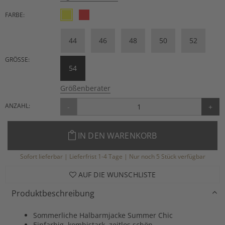
FARBE:
44
46
48
50
52
GRÖSSE:
54
Größenberater
ANZAHL:
-
+
IN DEN WARENKORB
Sofort lieferbar | Lieferfrist 1-4 Tage | Nur noch 5 Stück verfügbar
AUF DIE WUNSCHLISTE
Produktbeschreibung
Sommerliche Halbarmjacke Summer Chic
Einfarbig, kombistark, zeitlos schön