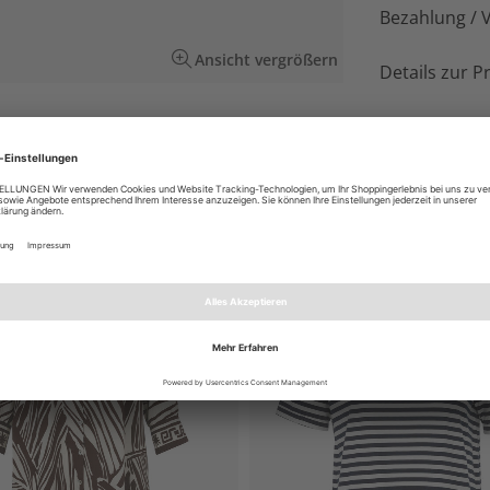
Bezahlung / 
Ansicht vergrößern
Details zur P
mit kleinem Kragen. Weich und bequem für
EN AUCH GEFALLEN
NEU