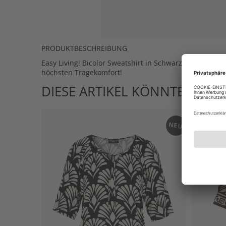
PRODUKTBESCHREIBUNG
Easy Living! Bicolor Sweatshirt in Schwarz / Vanille 
höchsten Tragekomfort!
DIESE ARTIKEL KÖNNTEN IHN
NEU