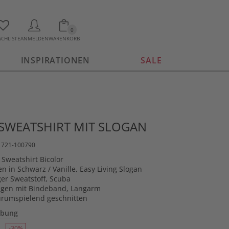
0
CHLISTE
ANMELDEN
WARENKORB
INSPIRATIONEN
SALE
SWEATSHIRT MIT SLOGAN
11721-100790
 Sweatshirt Bicolor
en in Schwarz / Vanille, Easy Living Slogan
er Sweatstoff, Scuba
agen mit Bindeband, Langarm
gurumspielend geschnitten
ibung
-30%