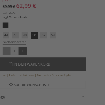
62,99 €
89,99 €
inkl. MwSt.
zzgl. Versandkosten
44
46
48
50
52
54
Größenberater
-
+
IN DEN WARENKORB
ferbar | Lieferfrist 1-4 Tage | Nur noch 2 Stück verfügbar
AUF DIE WUNSCHLISTE
ege