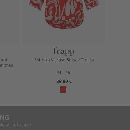
 und
3/4-Arm Viskose Bluse / Tunika
einchen
44
46
89,99 €
UNG
nkaufsgutschein!