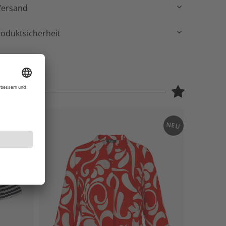
Versand
roduktsicherheit
NEU
NEU