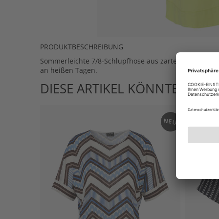
PRODUKTBESCHREIBUNG
Sommerleichte 7/8-Schlupfhose aus zarter, reiner Ba
an heißen Tagen.
DIESE ARTIKEL KÖNNTEN IHN
NEU