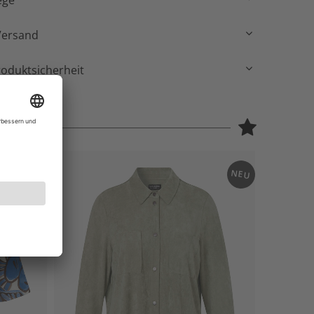
ege
Versand
roduktsicherheit
NEU
NEU