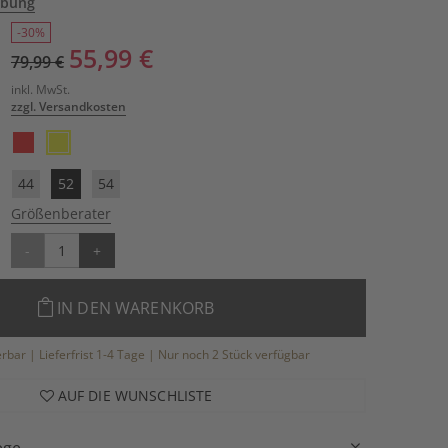
ibung
-30%
55,99 €
79,99 €
inkl. MwSt.
zzgl. Versandkosten
44
52
54
Größenberater
-
+
IN DEN WARENKORB
ferbar | Lieferfrist 1-4 Tage | Nur noch 2 Stück verfügbar
AUF DIE WUNSCHLISTE