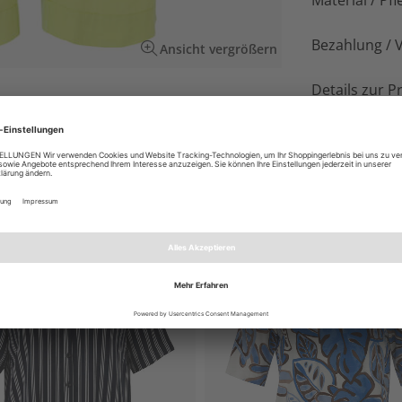
Material / Pfl
Bezahlung / 
Ansicht vergrößern
Details zur P
umwolle für stilvolle, bequeme Sommer-Looks
EN AUCH GEFALLEN
NEU