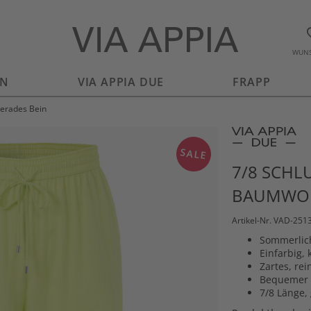
WUNS
EN
VIA APPIA DUE
FRAPP
gerades Bein
SALE
7/8 SCHL
BAUMWOL
Artikel-Nr. VAD-251
Sommerlic
Einfarbig, 
Zartes, re
Bequemer 
7/8 Länge,