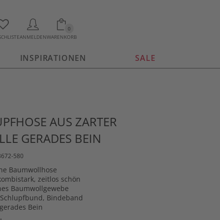
0
CHLISTE
ANMELDEN
WARENKORB
INSPIRATIONEN
SALE
UPFHOSE AUS ZARTER
LE GERADES BEIN
3672-580
he Baumwollhose
kombistark, zeitlos schön
ines Baumwollgewebe
Schlupfbund, Bindeband
 gerades Bein